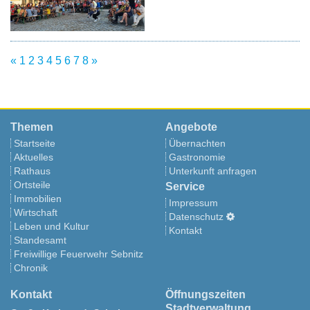
«
1
2
3
4
5
6
7
8
»
Themen
Angebote
Startseite
Übernachten
Aktuelles
Gastronomie
Rathaus
Unterkunft anfragen
Ortsteile
Service
Immobilien
Impressum
Wirtschaft
Datenschutz
Leben und Kultur
Kontakt
Standesamt
Freiwillige Feuerwehr Sebnitz
Chronik
Kontakt
Öffnungszeiten
Stadtverwaltung