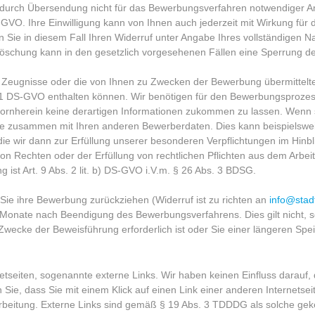
twa durch Übersendung nicht für das Bewerbungsverfahren notwendiger A
GVO. Ihre Einwilligung kann von Ihnen auch jederzeit mit Wirkung für 
 Sie in diesem Fall Ihren Widerruf unter Angabe Ihres vollständigen 
 Löschung kann in den gesetzlich vorgesehenen Fällen eine Sperrung de
, Zeugnisse oder die von Ihnen zu Zwecken der Bewerbung übermittel
 1 DS-GVO enthalten können. Wir benötigen für den Bewerbungsprozes
vornherein keine derartigen Informationen zukommen zu lassen. Wenn
 sie zusammen mit Ihren anderen Bewerberdaten. Dies kann beispiels
 die wir dann zur Erfüllung unserer besonderen Verpflichtungen im Hinb
on Rechten oder der Erfüllung von rechtlichen Pflichten aus dem Arbei
 ist Art. 9 Abs. 2 lit. b) DS-GVO i.V.m. § 26 Abs. 3 BDSG.
 Sie ihre Bewerbung zurückziehen (Widerruf ist zu richten an
info@stad
i Monate nach Beendigung des Bewerbungsverfahrens. Dies gilt nicht,
wecke der Beweisführung erforderlich ist oder Sie einer längeren Sp
etseiten, sogenannte externe Links. Wir haben keinen Einfluss darauf, 
Sie, dass Sie mit einem Klick auf einen Link einer anderen Internets
arbeitung. Externe Links sind gemäß § 19 Abs. 3 TDDDG als solche gek