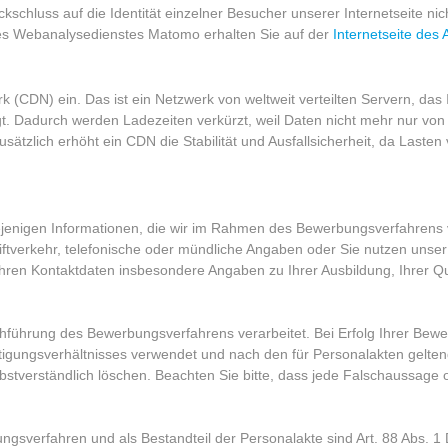
schluss auf die Identität einzelner Besucher unserer Internetseite nic
 des Webanalysedienstes Matomo erhalten Sie auf der
Internetseite des 
k (CDN) ein. Das ist ein Netzwerk von weltweit verteilten Servern, das
ngt. Dadurch werden Ladezeiten verkürzt, weil Daten nicht mehr nur vo
tzlich erhöht ein CDN die Stabilität und Ausfallsicherheit, da Lasten
ejenigen Informationen, die wir im Rahmen des Bewerbungsverfahrens v
tverkehr, telefonische oder mündliche Angaben oder Sie nutzen unser 
ren Kontaktdaten insbesondere Angaben zu Ihrer Ausbildung, Ihrer Qual
hführung des Bewerbungsverfahrens verarbeitet. Bei Erfolg Ihrer Bewe
gungsverhältnisses verwendet und nach den für Personalakten geltend
stverständlich löschen. Beachten Sie bitte, dass jede Falschaussage
gsverfahren und als Bestandteil der Personalakte sind Art. 88 Abs. 