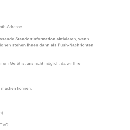
oth-Adresse.
assende Standortinformation aktivieren, wenn
tionen stehen Ihnen dann als Push-Nachrichten
em Gerät ist uns nicht möglich, da wir Ihre
am machen können.
n).
S-GVO.