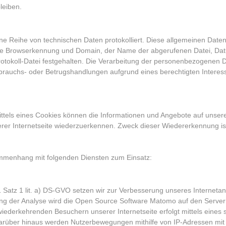
leiben.
ine Reihe von technischen Daten protokolliert. Diese allgemeinen Date
hre Browserkennung und Domain, der Name der abgerufenen Datei, Dat
otokoll-Datei festgehalten. Die Verarbeitung der personenbezogenen Dat
auchs- oder Betrugshandlungen aufgrund eines berechtigten Interesses
ttels eines Cookies können die Informationen und Angebote auf unserer
rer Internetseite wiederzuerkennen. Zweck dieser Wiedererkennung is
mmenhang mit folgenden Diensten zum Einsatz:
 1 Satz 1 lit. a) DS-GVO setzen wir zur Verbesserung unseres Interne
g der Analyse wird die Open Source Software Matomo auf den Servern 
iederkehrenden Besuchern unserer Internetseite erfolgt mittels eines
 Darüber hinaus werden Nutzerbewegungen mithilfe von IP-Adressen mit 