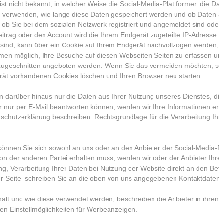
st nicht bekannt, in welcher Weise die Social-Media-Plattformen die 
ke verwenden, wie lange diese Daten gespeichert werden und ob Daten 
b Sie bei dem sozialen Netzwerk registriert und angemeldet sind oder 
eitrag oder den Account wird die Ihrem Endgerät zugeteilte IP-Adresse
t sind, kann über ein Cookie auf Ihrem Endgerät nachvollzogen werden,
men möglich, Ihre Besuche auf diesen Webseiten Seiten zu erfassen u
zugeschnitten angeboten werden. Wenn Sie das vermeiden möchten, sol
erät vorhandenen Cookies löschen und Ihren Browser neu starten.
n darüber hinaus nur die Daten aus Ihrer Nutzung unseres Dienstes, die
wir nur per E-Mail beantworten können, werden wir Ihre Informationen
nschutzerklärung beschreiben. Rechtsgrundlage für die Verarbeitung Ihre
können Sie sich sowohl an uns oder an den Anbieter der Social-Media-Pl
on der anderen Partei erhalten muss, werden wir oder der Anbieter Ihre
ung, Verarbeitung Ihrer Daten bei Nutzung der Website direkt an den Be
rer Seite, schreiben Sie an die oben von uns angegebenen Kontaktdaten
hält und wie diese verwendet werden, beschreiben die Anbieter in ihre
en Einstellmöglichkeiten für Werbeanzeigen.