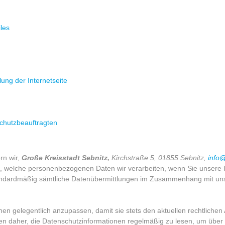
iles
lung der Internetseite
chutzbeauftragten
rn wir,
Große Kreisstadt Sebnitz,
Kirchstraße 5, 01855 Sebnitz,
info@
welche personenbezogenen Daten wir verarbeiten, wenn Sie unsere In
andardmäßig sämtliche Datenübermittlungen im Zusammenhang mit unser
onen gelegentlich anzupassen, damit sie stets den aktuellen recht­liche
en daher, die Datenschutzinformationen regel­mäßig zu lesen, um über