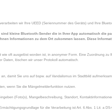
verarbeiten wir Ihre UEED (Seriennummer des Geräts) und Ihre Blueto
sind kleine Bluetooth-Sender die in Ihrer App automatisch die p
Ihnen Informationen zu dem Ort zukommen lassen. Diese Informa
wie oft ausgelöst worden ist, in anonymer Form. Eine Zuordnung zu Ihr
 Daten, löschen wir unser Protokoll automatisch.
r an, damit Sie uns auf bspw. auf Vandalismus im Stadtbild aufmerks
ten, wenn Sie die Mängelmelderfunktion nutzen.
 eingeben (Foto(s), Mangelbeschreibung, Standort, Kontaktinformatione
Ermächtigungsgrundlage für die Verarbeitung ist Art. 6 Abs. 1 Lit. a D