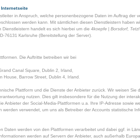
 Internetseite
nstleiter in Anspruch, welche personenbezogene Daten im Auftrag der v
schlossen werden kann. Mit sämtlichen diesen Dienstleistern haben wi
ienstleistern handelt es sich hierbei um die
4koepfe | Borsdorf, Tetz
76131 Karlsruhe (Bereitstellung der Server).
tformen. Die Auftritte betreiben wir bei
Grand Canal Square, Dublin 2, Irland,
 House, Barrow Street, Dublin 4, Irland.
hnische Plattform und die Dienste der Anbieter zurück. Wir weisen Sie da
rantwortung nutzen. Dies gilt insbesondere für die Nutzung der intera
ie Anbieter der Social-Media-Plattformen u.a. Ihre IP-Adresse sowie we
werden verwendet, um uns als Betreiber der Accounts statistische Info
 Daten werden von den Plattformen verarbeitet und dabei ggf. in Län
formationen werden auf Servern der Anbieter, auch außerhalb Europas, 