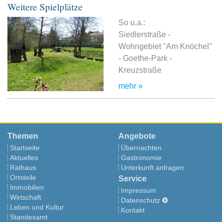
Weitere Spielplätze
So u.a.:
Siedlerstraße -
Wohngebiet "Am Knöchel"
- Goethe-Park -
Kreuzstraße
mehr »
Themen
Angebote
Startseite
Übernachten
Aktuelles
Gastronomie
Rathaus
Unterkunft anfragen
Ortsteile
Service
Immobilien
Impressum
Wirtschaft
Datenschutz
Leben und Kultur
Kontakt
Standesamt