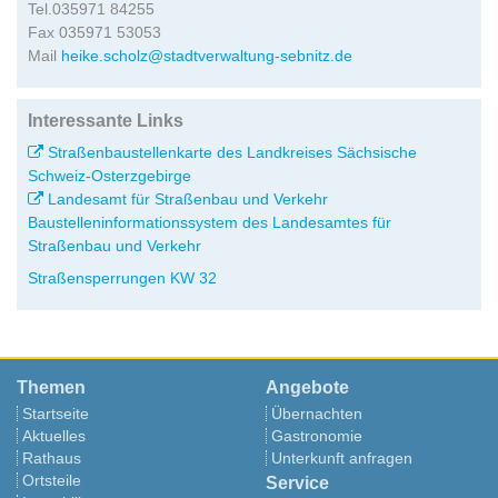
Tel.035971 84255
Fax 035971 53053
Mail
heike.scholz@stadtverwaltung-sebnitz.de
Interessante Links
Straßenbaustellenkarte des Landkreises Sächsische
Schweiz-Osterzgebirge
Landesamt für Straßenbau und Verkehr
Baustelleninformationssystem des Landesamtes für
Straßenbau und Verkehr
Straßensperrungen KW 32
Themen
Angebote
Startseite
Übernachten
Aktuelles
Gastronomie
Rathaus
Unterkunft anfragen
Ortsteile
Service