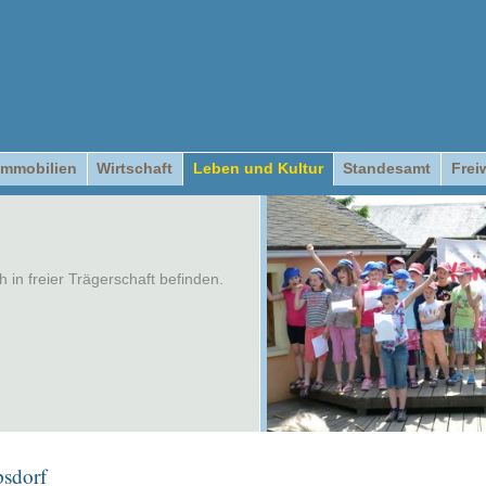
Immobilien
Wirtschaft
Leben und Kultur
Standesamt
Frei
h in freier Trägerschaft befinden.
psdorf