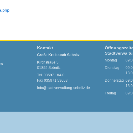
e.php
Kontakt
Öffnungszeit
Stadtverwalt
Große Kreisstadt Sebnitz
Montag
09:0
Kirchstraße 5
en
01855 Sebnitz
Dienstag
09:0
13:0
Tel. 035971 84-0
Fax 035971 53053
Donnerstag
09:0
13:0
info@stadtverwaltung-sebnitz.de
Freitag
09:0